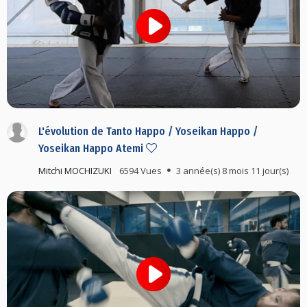
L'évolution de Tanto Happo / Yoseikan Happo /
Yoseikan Happo Atemi
Mitchi MOCHIZUKI
6594 Vues
3 année(s) 8 mois 11 jour(s)