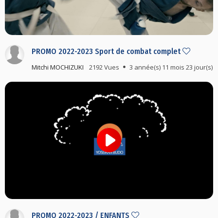
PROMO 2022-2023 Sport de combat complet
Mitchi MOCHIZUKI
2192 Vues
3 année(s) 11 mois 23 jour(s)
PROMO 2022-2023 / ENFANTS