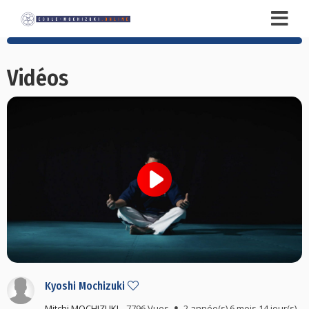
Vidéos
Kyoshi Mochizuki
Mitchi MOCHIZUKI
7796 Vues
2 année(s) 6 mois 14 jour(s)