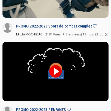
PROMO 2022-2023 Sport de combat complet
Mitchi MOCHIZUKI
2184 Vues
3 année(s) 11 mois 22 jour(s)
PROMO 2022-2023 / ENFANTS