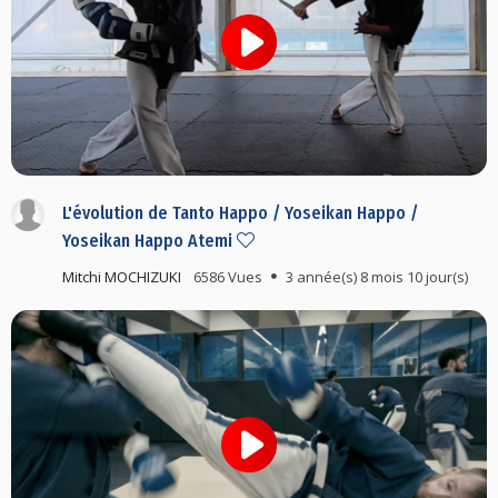
L'évolution de Tanto Happo / Yoseikan Happo /
Yoseikan Happo Atemi
Mitchi MOCHIZUKI
6586 Vues
3 année(s) 8 mois 10 jour(s)