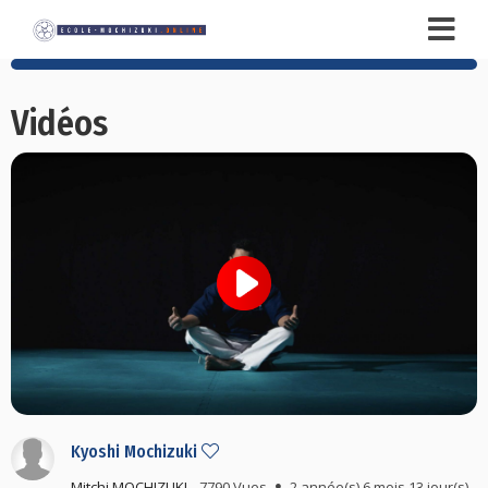
Vidéos
Kyoshi Mochizuki
Mitchi MOCHIZUKI
7790 Vues
2 année(s) 6 mois 13 jour(s)