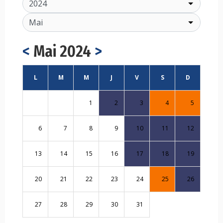
<
Mai 2024
>
L
M
M
J
V
S
D
1
2
3
4
5
6
7
8
9
10
11
12
13
14
15
16
17
18
19
20
21
22
23
24
25
26
27
28
29
30
31